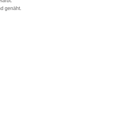
färbt.
nd genäht.