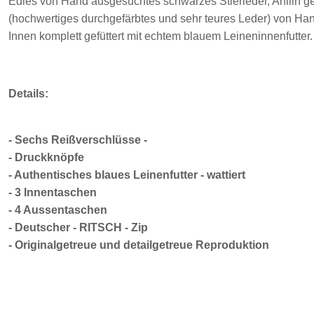
Edles von Hand ausgesuchtes schwarzes Stierleder, Anilin ge
(hochwertiges durchgefärbtes und sehr teures Leder) von Ha
Innen komplett gefüttert mit echtem blauem Leineninnenfutter.
Details:
- Sechs Reißverschlüsse -
- Druckknöpfe
- Authentisches blaues Leinenfutter - wattiert
- 3 Innentaschen
- 4 Aussentaschen
- Deutscher - RITSCH - Zip
- Originalgetreue und detailgetreue Reproduktion