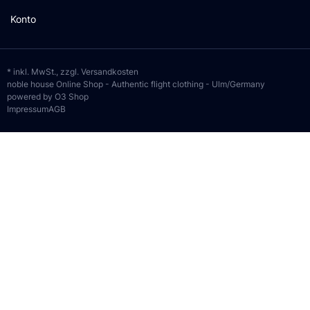
Konto
* inkl. MwSt., zzgl.
Versandkosten
noble house Online Shop - Authentic flight clothing - Ulm/Germany
powered by O3 Shop
Impressum
AGB