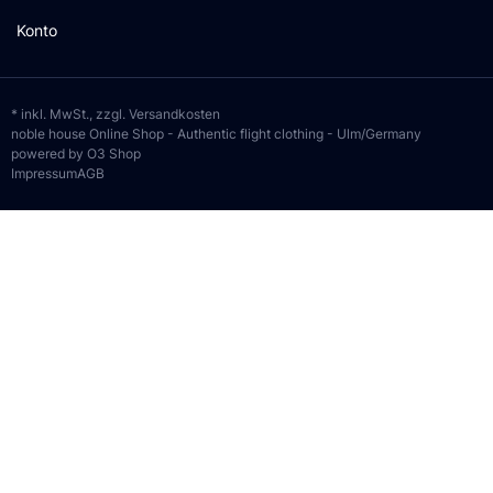
Konto
* inkl. MwSt., zzgl.
Versandkosten
noble house Online Shop - Authentic flight clothing - Ulm/Germany
powered by O3 Shop
Impressum
AGB