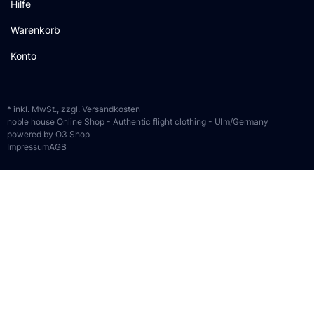
Hilfe
Warenkorb
Konto
* inkl. MwSt., zzgl.
Versandkosten
noble house Online Shop - Authentic flight clothing - Ulm/Germany
powered by O3 Shop
Impressum
AGB