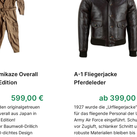
mikaze Overall
A-1 Fliegerjacke
dition
Pferdeleder
599,00 €
ab 399,00
den originalgetreuen
1927 wurde die „Urfliegerjacke“
erall aus Japan in
für das fliegende Personal der
Edition!
Army Air Force eingeführt. Sch
r Baumwoll-Drillich
vor Zugluft, schlanker Schnitt 
d-dichtes Design
robuste Materialien bleiben bis