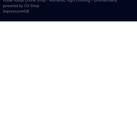
noble house Online Shop - Authentic flight clothing - Ulm/Germany
powered by O3 Shop
Impressum
AGB