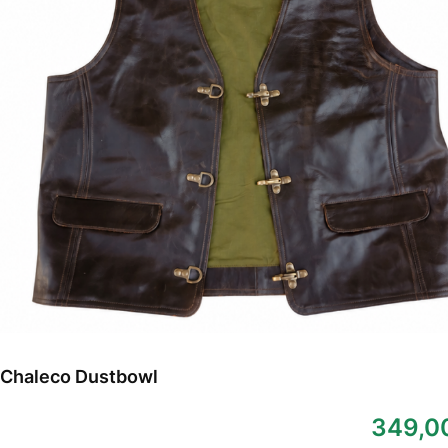
Chaleco Dustbowl
349,0