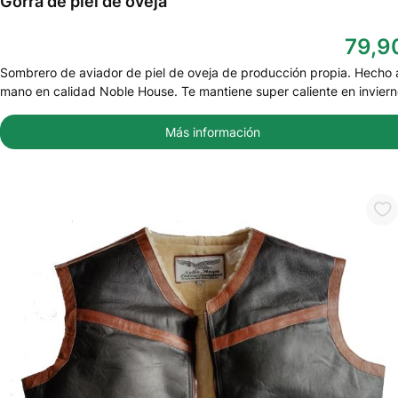
Gorra de piel de oveja
79,9
Sombrero de aviador de piel de oveja de producción propia. Hecho 
mano en calidad Noble House. Te mantiene super caliente en inviern
Más información