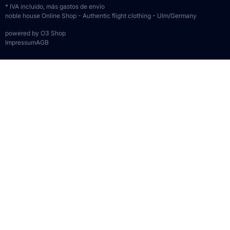
* IVA incluido, más
gastos de envío
noble house Online Shop - Authentic flight clothing - Ulm/Germany
powered by O3 Shop
Impressum
AGB