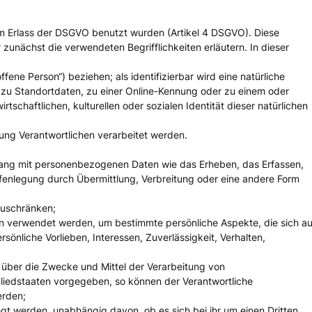
m Erlass der DSGVO benutzt wurden (Artikel 4 DSGVO). Diese
r zunächst die verwendeten Begrifflichkeiten erläutern. In dieser
fene Person“) beziehen; als identifizierbar wird eine natürliche
 zu Standortdaten, zu einer Online-Kennung oder zu einem oder
chaftlichen, kulturellen oder sozialen Identität dieser natürlichen
tung Verantwortlichen verarbeitet werden.
nhang mit personenbezogenen Daten wie das Erheben, das Erfassen,
fenlegung durch Übermittlung, Verbreitung oder eine andere Form
zuschränken;
en verwendet werden, um bestimmte persönliche Aspekte, die sich au
önliche Vorlieben, Interessen, Zuverlässigkeit, Verhalten,
en über die Zwecke und Mittel der Verarbeitung von
liedstaaten vorgegeben, so können der Verantwortliche
erden;
gt werden, unabhängig davon, ob es sich bei ihr um einen Dritten