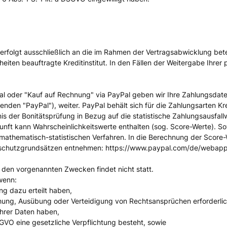
folgt ausschließlich an die im Rahmen der Vertragsabwicklung beteil
iten beauftragte Kreditinstitut. In den Fällen der Weitergabe Ihre
yPal oder "Kauf auf Rechnung" via PayPal geben wir Ihre Zahlungsdat
nden "PayPal"), weiter. PayPal behält sich für die Zahlungsarten Kre
nis der Bonitätsprüfung in Bezug auf die statistische Zahlungsausf
kunft kann Wahrscheinlichkeitswerte enthalten (sog. Score-Werte). So
mathematisch-statistischen Verfahren. In die Berechnung der Score-
enschutzgrundsätzen entnehmen: https://www.paypal.com/de/webapp
s den vorgenannten Zwecken findet nicht statt.
wenn:
ung dazu erteilt haben,
chung, Ausübung oder Verteidigung von Rechtsansprüchen erforderlic
hrer Daten haben,
 DSGVO eine gesetzliche Verpflichtung besteht, sowie