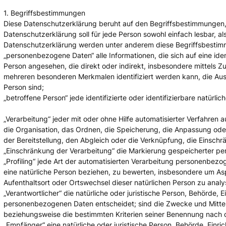
1. Begriffsbestimmungen
Diese Datenschutzerklärung beruht auf den Begriffsbestimmungen,
Datenschutzerklärung soll für jede Person sowohl einfach lesbar, als
Datenschutzerklärung werden unter anderem diese Begriffsbesti
„personenbezogene Daten“ alle Informationen, die sich auf eine ident
Person angesehen, die direkt oder indirekt, insbesondere mittels
mehreren besonderen Merkmalen identifiziert werden kann, die Ausdr
Person sind;
„betroffene Person“ jede identifizierte oder identifizierbare natü
„Verarbeitung“ jeder mit oder ohne Hilfe automatisierter Verfahr
die Organisation, das Ordnen, die Speicherung, die Anpassung ode
der Bereitstellung, den Abgleich oder die Verknüpfung, die Einsch
„Einschränkung der Verarbeitung“ die Markierung gespeicherter pe
„Profiling“ jede Art der automatisierten Verarbeitung personenbe
eine natürliche Person beziehen, zu bewerten, insbesondere um Aspek
Aufenthaltsort oder Ortswechsel dieser natürlichen Person zu anal
„Verantwortlicher“ die natürliche oder juristische Person, Behörde,
personenbezogenen Daten entscheidet; sind die Zwecke und Mittel 
beziehungsweise die bestimmten Kriterien seiner Benennung nach
„Empfänger“ eine natürliche oder juristische Person, Behörde, Ein