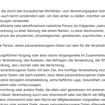
 die durch den Europäischen Richtlinien- und Verordnungsgeber bei
 auch leicht verständlich sein. Um dies sicher zu stellen, möchten wi
mmungen verwendet:
ifizierte oder identifizierbare natürliche Person (im Folgenden „betrof
 Zuordnung zu einer Kennung wie einem Namen, zu einer Kennnummer,
uck der physischen, physiologischen, genetischen, psychischen, wirts
rliche Person, deren personenbezogene Daten von dem für die Verarbei
en ausgeführter Vorgang oder jede solche Vorgangsreihe im Zusamme
r Veränderung, das Auslesen, das Abfragen, die Verwendung, die Of
ränkung, das Löschen oder die Vernichtung;
rsonenbezogener Daten mit dem Ziel, ihre künftige Verarbeitung ein
zogener Daten, die darin besteht, dass diese personenbezogenen Dat
te bezüglich Arbeitsleistung, wirtschaftliche Lage, Gesundheit, pers
ysieren oder vorherzusagen;
 Einrichtung oder andere Stelle, die allein oder gemeinsam mit ander
dieser Verarbeitung durch das Unionsrecht oder das Recht der Mitg
 dem Unionsrecht oder dem Recht der Mitgliedstaaten vorgesehen w
richtung oder andere Stelle, denen personenbezogene Daten offengele