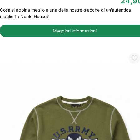
24,9
Cosa si abbina meglio a una delle nostre giacche di un'autentica
maglietta Noble House?
Maggiori informazioni