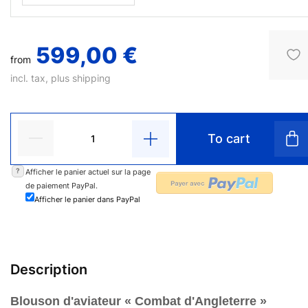
599,00 €
from
incl. tax, plus
shipping
To cart
?
Afficher le panier actuel sur la page
de paiement PayPal.
Afficher le panier dans PayPal
Description
Blouson d'aviateur « Combat d'Angleterre »