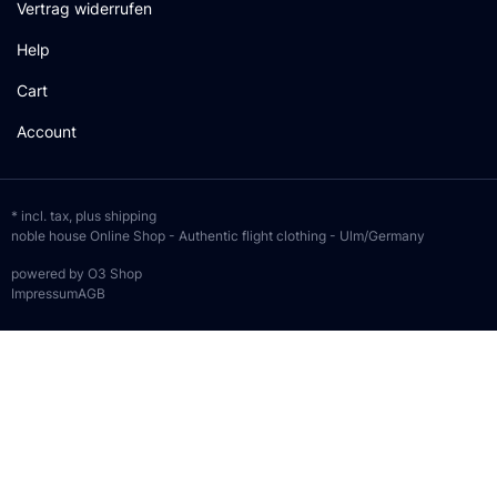
Vertrag widerrufen
Help
Cart
Account
* incl. tax, plus
shipping
noble house Online Shop - Authentic flight clothing - Ulm/Germany
powered by O3 Shop
Impressum
AGB