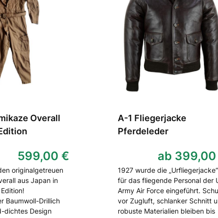
mikaze Overall
A-1 Fliegerjacke
dition
Pferdeleder
599,00 €
ab 399,00
den originalgetreuen
1927 wurde die „Urfliegerjacke“
erall aus Japan in
für das fliegende Personal der
Edition!
Army Air Force eingeführt. Sch
r Baumwoll-Drillich
vor Zugluft, schlanker Schnitt 
d-dichtes Design
robuste Materialien bleiben bis